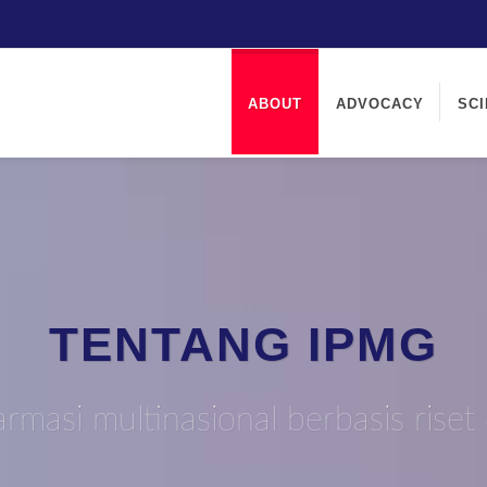
ABOUT
ADVOCACY
SC
TENTANG IPMG
armasi multinasional berbasis riset 